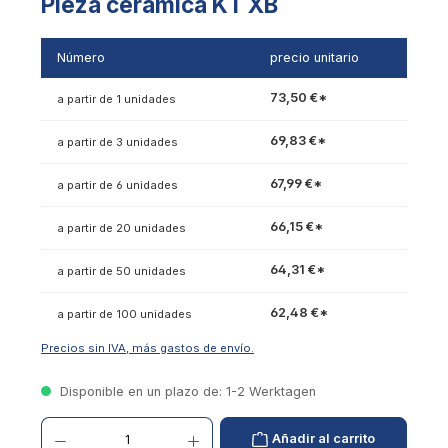
Pieza cerámica KT XB
Número
precio unitario
73,50 €*
a partir de 1 unidades
69,83 €*
a partir de 3 unidades
67,99 €*
a partir de 6 unidades
66,15 €*
a partir de 20 unidades
64,31 €*
a partir de 50 unidades
62,48 €*
a partir de 100 unidades
Precios sin IVA, más gastos de envío.
Disponible en un plazo de: 1-2 Werktagen
Cantidad de productos: introduzca el valor deseado o utilice los botones para aumentar
Añadir al carrito