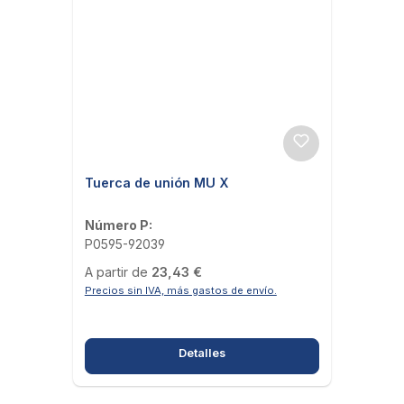
Tuerca de unión MU X
Número P:
P0595-92039
Precio habitual:
A partir de
23,43 €
Precios sin IVA, más gastos de envío.
Detalles