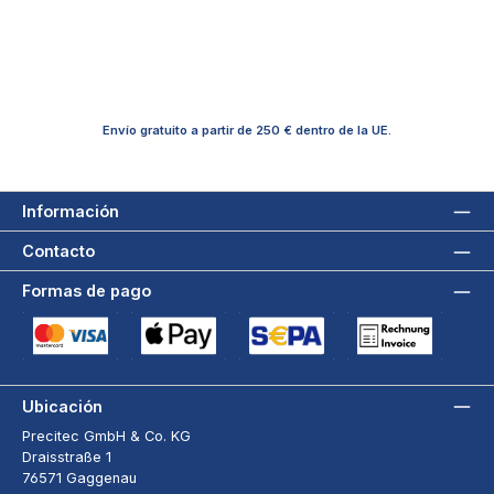
Envío gratuito a partir de 250 € dentro de la UE.
Información
Contacto
Formas de pago
Tarjeta de crédito (via Stripe)
Apple Pay / Google Pay (via Stripe)
Adeudo directo SEPA (via Stripe)
Pago por factura a 3
Ubicación
Precitec GmbH & Co. KG
Draisstraße 1
76571 Gaggenau