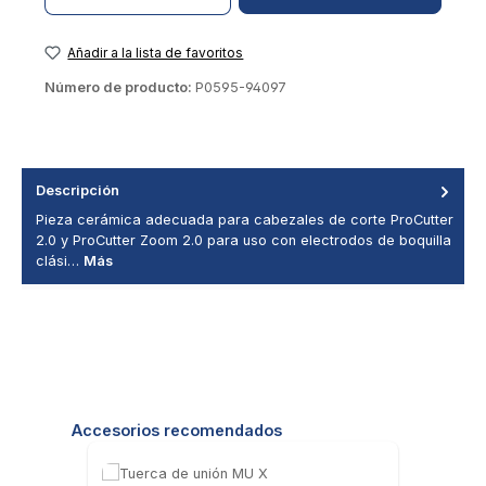
Añadir a la lista de favoritos
Número de producto:
P0595-94097
Descripción
Pieza cerámica adecuada para cabezales de corte ProCutter
2.0 y ProCutter Zoom 2.0 para uso con electrodos de boquilla
clási…
Más
Saltar la galería de productos
Accesorios recomendados