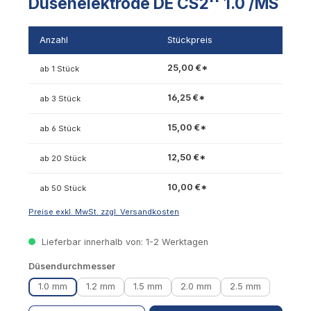
Düsenelektrode DE CS2'' 1.0 /MS
Anzahl
Stückpreis
25,00 €*
ab 1 Stück
16,25 €*
ab 3 Stück
15,00 €*
ab 6 Stück
12,50 €*
ab 20 Stück
10,00 €*
ab 50 Stück
Preise exkl. MwSt. zzgl. Versandkosten
Lieferbar innerhalb von: 1-2 Werktagen
auswählen
Düsendurchmesser
1.0 mm
1.2 mm
1.5 mm
2.0 mm
2.5 mm
Produkt Anzahl: Gib den gewünschten Wert ein oder benutze die Schaltflächen um die 