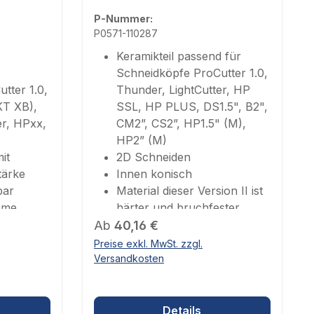
P-Nummer:
P0571-110287
Keramikteil passend für
Schneidköpfe ProCutter 1.0,
tter 1.0,
Thunder, LightCutter, HP
KT XB),
SSL, HP PLUS, DS1.5", B2",
er, HPxx,
CM2”, CS2”, HP1.5" (M),
HP2” (M)
it
2D Schneiden
tärke
Innen konisch
bar
Material dieser Version II ist
hme
härter und bruchfester
mm
Regulärer Preis:
Ab
40,16 €
Preise exkl. MwSt. zzgl.
Versandkosten
Details