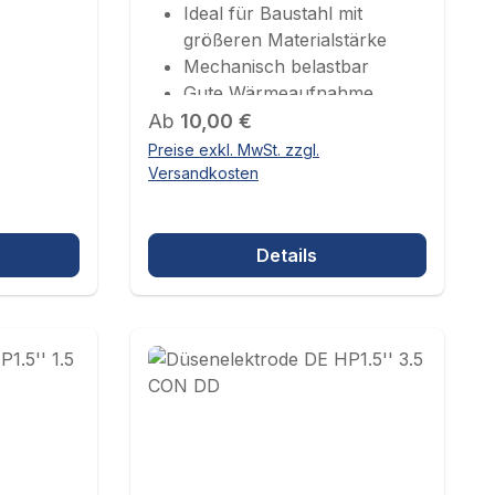
Ideal für Baustahl mit
größeren Materialstärke
Mechanisch belastbar
Gute Wärmeaufnahme
Regulärer Preis:
Durchmesser 1,2 mm
Ab
10,00 €
Preise exkl. MwSt. zzgl.
Versandkosten
Details