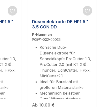
P1.5''
Düsenelektrode DE HP1.5''
3.5 CON DD
P-Nummer:
P0591-002-00035
Konische Duo-
Düsenelektrode für
tter 1.0,
Schneidköpfe ProCutter 1.0,
KT XB),
ProCutter 2.0 (mit KT XB),
er, HPxx,
Thunder, LightCutter, HPxx,
MiniCutter2D
it
Ideal für Baustahl mit
tärke
größeren Materialstärke
bar
Mechanisch belastbar
hme
Gute Wärmeaufnahme
mm
Regulärer Preis:
Durchmesser 3,5 mm
Ab
10,00 €