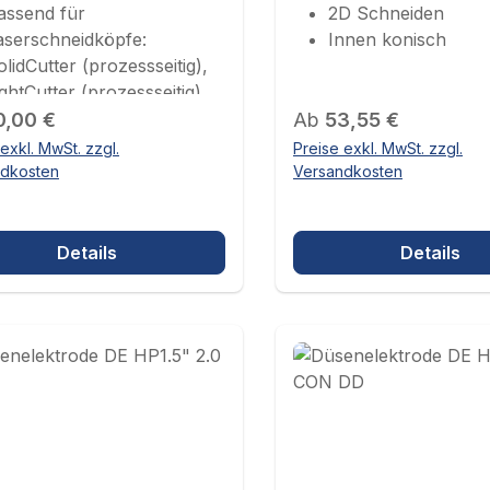
assend für
2D Schneiden
aserschneidköpfe:
Innen konisch
olidCutter (prozessseitig),
ightCutter (prozessseitig),
ärer Preis:
roCutter Thunder
Regulärer Preis:
0,00 €
Ab
53,55 €
prozessseitig)
exkl. MwSt. zzgl.
Preise exkl. MwSt. zzgl.
ndkosten
Versandkosten
Details
Details