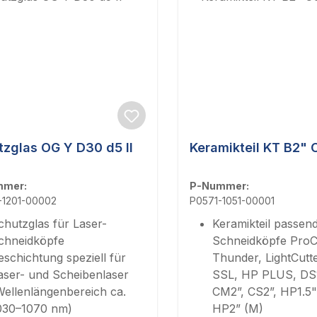
tzglas OG Y D30 d5 II
Keramikteil KT B2"
mmer:
P-Nummer:
-1201-00002
P0571-1051-00001
chutzglas für Laser-
Keramikteil passend
chneidköpfe
Schneidköpfe ProCu
eschichtung speziell für
Thunder, LightCutt
aser- und Scheibenlaser
SSL, HP PLUS, DS1
Wellenlängenbereich ca.
CM2”, CS2”, HP1.5"
030–1070 nm)
HP2” (M)