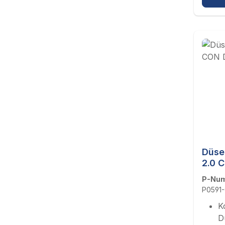
Düse
2.0 
P-Nu
P0591
K
D