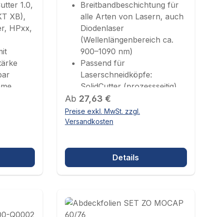
tter 1.0,
Breitbandbeschichtung für
KT XB),
alle Arten von Lasern, auch
er, HPxx,
Diodenlaser
(Wellenlängenbereich ca.
it
900–1090 nm)
tärke
Passend für
bar
Laserschneidköpfe:
hme
SolidCutter (prozessseitig),
mm
Regulärer Preis:
LightCutter (prozessseitig),
Ab
27,63 €
ProCutter Thunder
Preise exkl. MwSt. zzgl.
(prozessseitig)
Versandkosten
Details