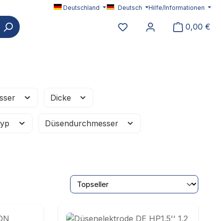
Deutschland
Deutsch
Hilfe/Informationen
Du hast 0 Produkte auf 
0,00 €
sser
Dicke
-Typ
Düsendurchmesser