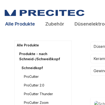
springen
Zur Hauptnavigation springen
Alle Produkte
Zubehör
Düsenelektr
Alle Produkte
Düsen
Produkte - nach
Kerami
Schneid-/Schweißkopf
Schneidkopf
Gewin
ProCutter
ProCutter 2.0
ProCutter Thunder
ProCutter Zoom