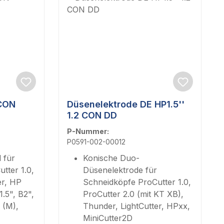
 CON
Düsenelektrode DE HP1.5''
1.2 CON DD
P-Nummer:
P0591-002-00012
 für
Konische Duo-
tter 1.0,
Düsenelektrode für
er, HP
Schneidköpfe ProCutter 1.0,
.5", B2",
ProCutter 2.0 (mit KT XB),
 (M),
Thunder, LightCutter, HPxx,
MiniCutter2D