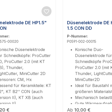
nelektrode DE HP1.5"
Düsenelektrode DE H
CON
1.5 CON DD
mmer:
P-Nummer:
-575-00020
P0591-002-00015
onische Düsenelektrode
Konische Duo-
ür Schneidköpfe: ProCutter
Düsenelektrode für
.0, ProCutter 2.0 (mit KT
Schneidköpfe ProCu
B), Thunder,
ProCutter 2.0 (mit 
ightCutter, MiniCutter 2D
Thunder, LightCutt
ensoren: CM, Hx
MiniCutter2D
assend für Keramikteile: KT
Ideal für Baustahl m
2", KT B2'' CON (auch
größeren Materials
ersion II), KT XB (auch
Mechanisch belast
ersion II)
Gute Wärmeaufna
ärer Preis:
urchmesser 2,0 mm
Regulärer Preis:
Durchmesser 1,5 
,20 €
Ab
10,00 €