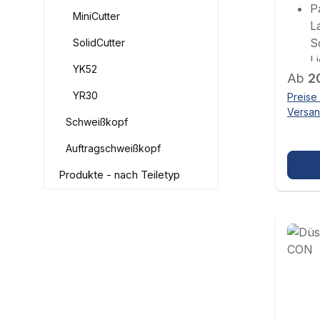
P
MiniCutter
L
S
SolidCutter
L
YK52
Regul
P
Ab
2
(
YR30
Preise 
Versa
Schweißkopf
Auftragschweißkopf
Produkte - nach Teiletyp