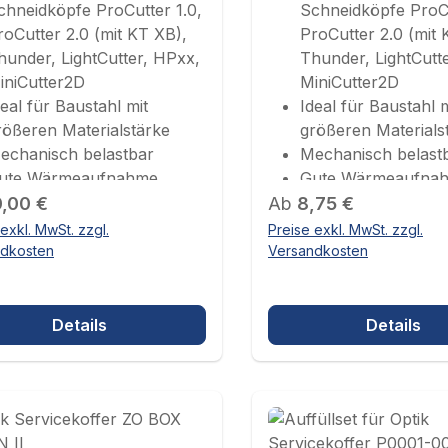
chneidköpfe ProCutter 1.0,
Schneidköpfe ProCu
roCutter 2.0 (mit KT XB),
ProCutter 2.0 (mit 
hunder, LightCutter, HPxx,
Thunder, LightCutt
iniCutter2D
MiniCutter2D
deal für Baustahl mit
Ideal für Baustahl m
rößeren Materialstärke
größeren Materials
echanisch belastbar
Mechanisch belast
ute Wärmeaufnahme
Gute Wärmeaufna
ärer Preis:
urchmesser 2,0 mm
Regulärer Preis:
Durchmesser 3,0 
0,00 €
Ab
8,75 €
exkl. MwSt. zzgl.
Preise exkl. MwSt. zzgl.
ndkosten
Versandkosten
Details
Details