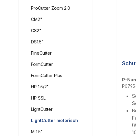
ProCutter Zoom 2.0
CM2"
CS2"
DS1.5"
FineCutter
Schu
FormCutter
FormCutter Plus
P-Nu
P0795
HP 1.5/2"
S
HP SSL
S
LightCutter
B
F
LightCutter motorisch
(
M 1.5"
1