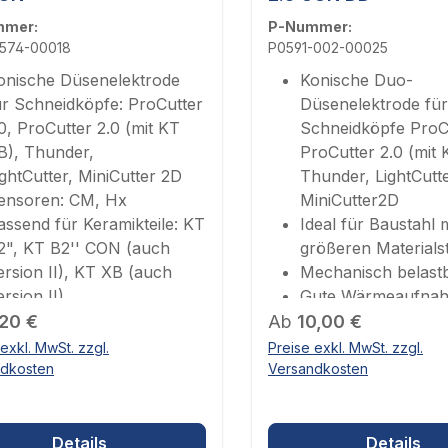
mmer:
P-Nummer:
-574-00018
P0591-002-00025
onische Düsenelektrode
Konische Duo-
ür Schneidköpfe: ProCutter
Düsenelektrode für
.0, ProCutter 2.0 (mit KT
Schneidköpfe ProCu
B), Thunder,
ProCutter 2.0 (mit 
ightCutter, MiniCutter 2D
Thunder, LightCutt
ensoren: CM, Hx
MiniCutter2D
assend für Keramikteile: KT
Ideal für Baustahl m
2", KT B2'' CON (auch
größeren Materials
ersion II), KT XB (auch
Mechanisch belast
ersion II)
Gute Wärmeaufna
ärer Preis:
urchmesser 1,8 mm
Regulärer Preis:
Durchmesser 2,5 
,20 €
Ab
10,00 €
exkl. MwSt. zzgl.
Preise exkl. MwSt. zzgl.
ndkosten
Versandkosten
Details
Details