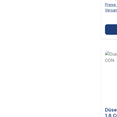
Preise 
Versa
Düse
1.8 