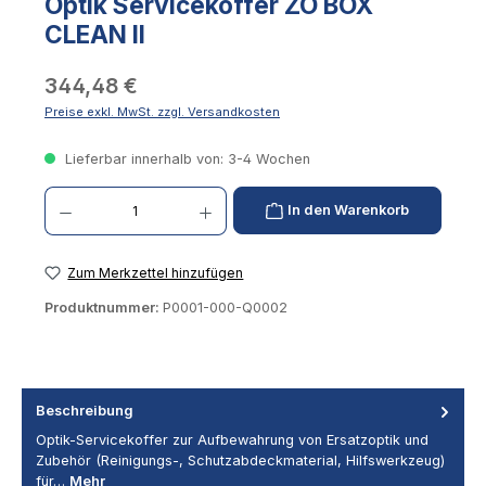
Optik Servicekoffer ZO BOX
CLEAN II
344,48 €
Preise exkl. MwSt. zzgl. Versandkosten
Lieferbar innerhalb von: 3-4 Wochen
Produkt Anzahl: Gib den gewünschten Wert ein oder benutze die Schaltflächen um die 
In den Warenkorb
Zum Merkzettel hinzufügen
Produktnummer:
P0001-000-Q0002
Beschreibung
Optik-Servicekoffer zur Aufbewahrung von Ersatzoptik und
Zubehör (Reinigungs-, Schutzabdeckmaterial, Hilfswerkzeug)
für…
Mehr