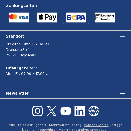
Zahlungsarten
Kreditkarte (via Stripe)
Apple Pay / Google Pay (via Stripe)
SEPA-Lastschrift (via Stripe)
Rechnung
Standort
Precitec GmbH & Co. KG
Draisstraße 1
76571 Gaggenau
Öffnungszeiten:
Mo - Fr: 09:00 - 17:00 Uhr
Newsletter
Instagram
X / Twitter
YouTube
LinkedIn
Website
Alle Preise exkl. gesetzl. Mehrwertsteuer zzgl.
Versandkosten
und ggf.
Nachnahmegebühren, wenn nicht anders angegeben.