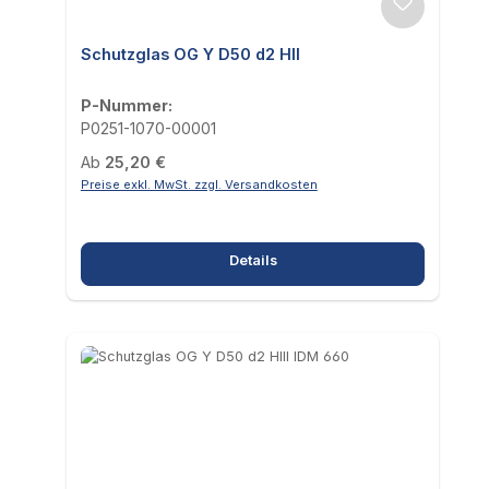
Schutzglas OG Y D50 d2 HII
P-Nummer:
P0251-1070-00001
Regulärer Preis:
Ab
25,20 €
Preise exkl. MwSt. zzgl. Versandkosten
Details