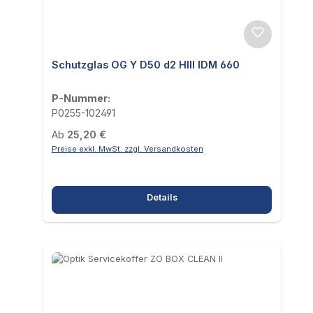
Schutzglas OG Y D50 d2 HIII IDM 660
P-Nummer:
P0255-102491
Regulärer Preis:
Ab
25,20 €
Preise exkl. MwSt. zzgl. Versandkosten
Details