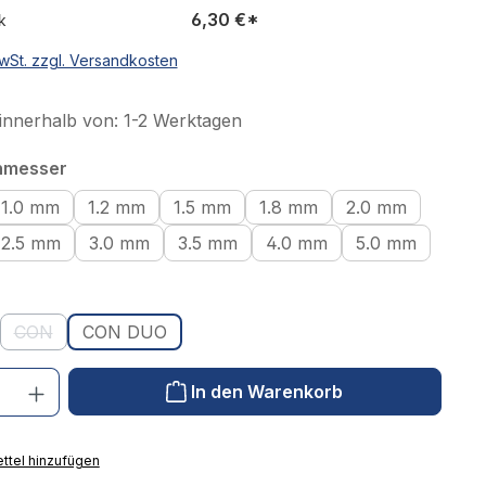
6,30 €*
k
wSt. zzgl. Versandkosten
innerhalb von: 1-2 Werktagen
auswählen
hmesser
1.0 mm
1.2 mm
1.5 mm
1.8 mm
2.0 mm
ption ist zurzeit nicht verfügbar.)
2.5 mm
3.0 mm
3.5 mm
4.0 mm
5.0 mm
swählen
CON
CON DUO
Option ist zurzeit nicht verfügbar.)
(Diese Option ist zurzeit nicht verfügbar.)
 Gib den gewünschten Wert ein oder benutze die Schaltflächen um die Anzahl
In den Warenkorb
ttel hinzufügen