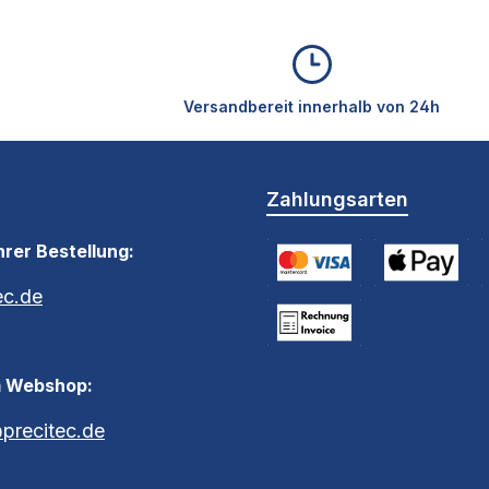
Versandbereit innerhalb von 24h
Zahlungsarten
hrer Bestellung:
ec.de
Kreditkarte (via Stripe)
Apple Pay / G
S
Rechnung
m Webshop:
recitec.de