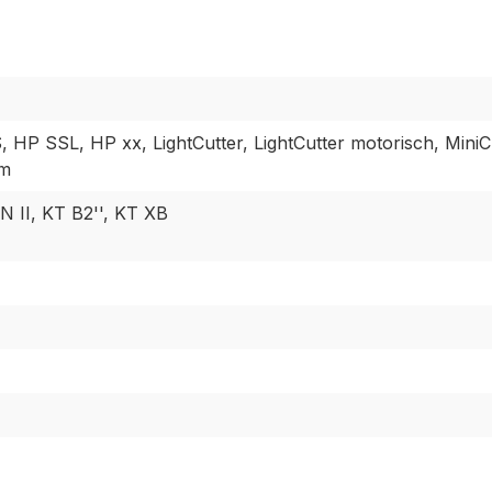
 HP SSL, HP xx, LightCutter, LightCutter motorisch, MiniCu
om
 II, KT B2'', KT XB