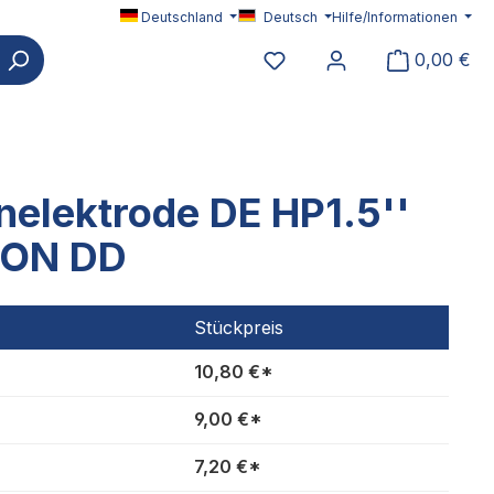
Deutschland
Deutsch
Hilfe/Informationen
Du hast 0 Produkte auf 
0,00 €
elektrode DE HP1.5''
CON DD
Stückpreis
10,80 €*
9,00 €*
7,20 €*