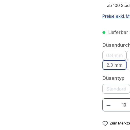
ab 100 Stüc
Preise exkl. M
Lieferbar 
Düsendurc
0.8 mm
(Diese O
2.3 mm
au
Düsentyp
Standard
(Diese 
Produkt Anzahl:
Zum Merkze