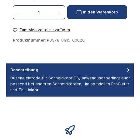
Produkt Anzahl: Gib den gewünschten Wert ein oder benutze die Schaltflächen um die 
In den Warenkorb
Zum Merkzettel hinzufügen
Produktnummer:
P0578-0415-00020
Beschreibung
Düsenelektrode für Schneidkopf DS, anwendungsbedingt auch
passend bei anderen Schneidköpfen, im speziellen ProCutter
und Th…
Mehr