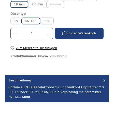
1.8 mm
2.0 mm
2.5 mm
(Diese Option ist zurzeit nicht verfügbar.)
auswählen
Düsentyp
KN
KN TAK
DXN
(Diese Option ist zurzeit nicht verfügbar.)
Produkt Anzahl: Gib den gewünschten Wert ein oder benutze die Schaltflächen um die 
In den Warenkorb
Zum Merkzettel hinzufügen
Produktnummer:
P0494-785-00018
Beschreibung
Schlanke KN-Düsenelektrode für Schneidkopf LightCutter 2.0
3D, Thunder 3D, M1.5" KN Nur in Verbindung mit Keramikteil
"KT M…
Mehr