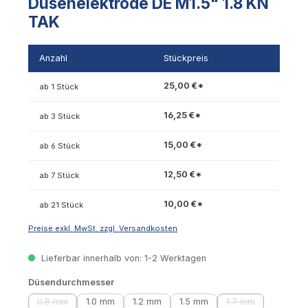
Düsenelektrode DE M1.5" 1.8 KN
TAK
Anzahl
Stückpreis
25,00 €*
ab 1 Stück
16,25 €*
ab 3 Stück
15,00 €*
ab 6 Stück
12,50 €*
ab 7 Stück
10,00 €*
ab 21 Stück
Preise exkl. MwSt. zzgl. Versandkosten
Lieferbar innerhalb von: 1-2 Werktagen
auswählen
Düsendurchmesser
0.8 mm
1.0 mm
1.2 mm
1.5 mm
1.7 mm
(Diese Option ist zurzeit nicht verfügbar.)
(Diese Option ist 