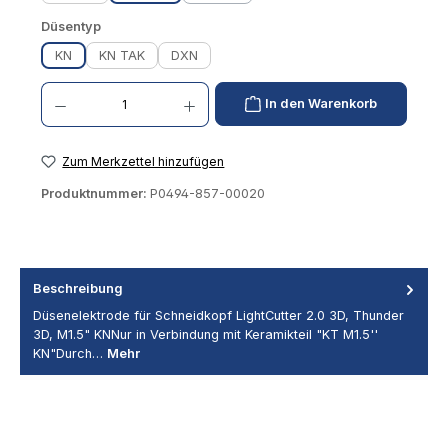
auswählen
Düsentyp
KN
KN TAK
DXN
Produkt Anzahl: Gib den gewünschten Wert ein oder benutze die Schaltflächen um die 
In den Warenkorb
Zum Merkzettel hinzufügen
Produktnummer:
P0494-857-00020
Beschreibung
Düsenelektrode für Schneidkopf LightCutter 2.0 3D, Thunder
3D, M1.5" KNNur in Verbindung mit Keramikteil "KT M1.5''
KN"Durch…
Mehr