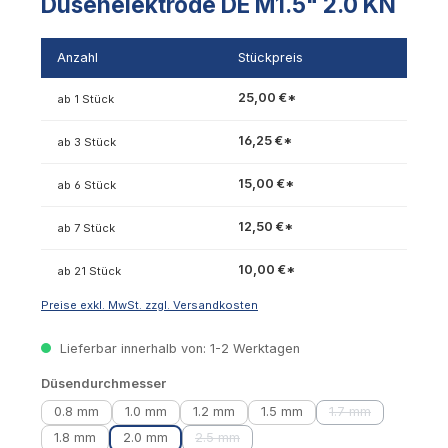
Düsenelektrode DE M1.5" 2.0 KN
Anzahl
Stückpreis
25,00 €*
ab 1 Stück
16,25 €*
ab 3 Stück
15,00 €*
ab 6 Stück
12,50 €*
ab 7 Stück
10,00 €*
ab 21 Stück
Preise exkl. MwSt. zzgl. Versandkosten
Lieferbar innerhalb von: 1-2 Werktagen
auswählen
Düsendurchmesser
0.8 mm
1.0 mm
1.2 mm
1.5 mm
1.7 mm
(Diese Option ist 
1.8 mm
2.0 mm
2.5 mm
(Diese Option ist zurzeit nicht verfügbar.)