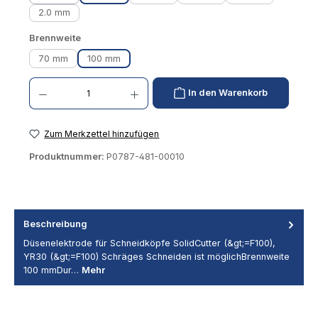
(Diese Option ist zurzeit nicht verfügbar.)
2.0 mm
auswählen
Brennweite
70 mm
100 mm
Produkt Anzahl: Gib den gewünschten Wert ein oder benutze die Schaltflächen um die 
In den Warenkorb
Zum Merkzettel hinzufügen
Produktnummer:
P0787-481-00010
Beschreibung
Düsenelektrode für Schneidköpfe SolidCutter (&gt;=F100),
YR30 (&gt;=F100) Schräges Schneiden ist möglichBrennweite
100 mmDur…
Mehr