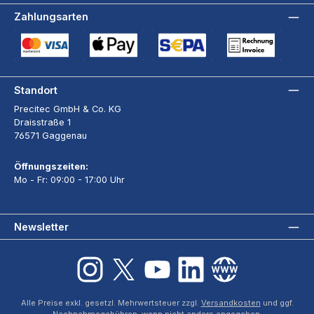
Zahlungsarten
Kreditkarte (via Stripe)
Apple Pay / Google Pay (via Stripe)
SEPA-Lastschrift (via Stripe)
Rechnung
Standort
Precitec GmbH & Co. KG
Draisstraße 1
76571 Gaggenau
Öffnungszeiten:
Mo - Fr: 09:00 - 17:00 Uhr
Newsletter
Instagram
X / Twitter
YouTube
LinkedIn
Website
Alle Preise exkl. gesetzl. Mehrwertsteuer zzgl.
Versandkosten
und ggf.