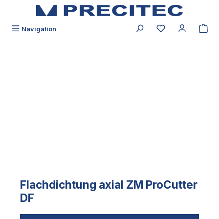
alt springen
Du hast 0 Produk
Navigation
Bildergalerie überspringen
Flachdichtung axial ZM ProCutter
DF