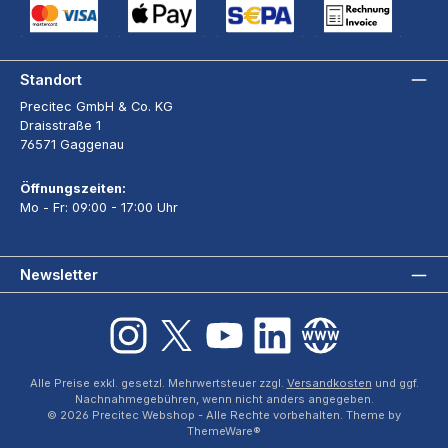
Kreditkarte (via Stripe)
Apple Pay / Google Pay (via Stripe)
SEPA-Lastschrift (via Stripe)
Rechnung
Standort
Precitec GmbH & Co. KG
Draisstraße 1
76571 Gaggenau
Öffnungszeiten:
Mo - Fr: 09:00 - 17:00 Uhr
Newsletter
Instagram
X / Twitter
YouTube
LinkedIn
Website
Alle Preise exkl. gesetzl. Mehrwertsteuer zzgl.
Versandkosten
und ggf.
Nachnahmegebühren, wenn nicht anders angegeben.
© 2026 Precitec Webshop - Alle Rechte vorbehalten. Theme by
ThemeWare®