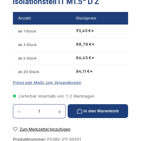
Isolationsteil IT M1.5" D Z
Anzahl
Stückpreis
93,45 €*
ab 1 Stück
88,78 €*
ab 3 Stück
86,45 €*
ab 6 Stück
84,11 €*
ab 20 Stück
Preise exkl. MwSt. zzgl. Versandkosten
Lieferbar innerhalb von: 1-2 Werktagen
Produkt Anzahl: Gib den gewünschten Wert ein oder benutze die Schaltflächen um die 
In den Warenkorb
Zum Merkzettel hinzufügen
Produktnummer:
P0380-211-00001