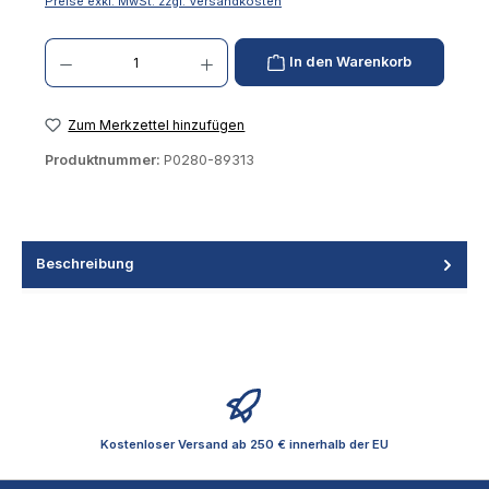
Preise exkl. MwSt. zzgl. Versandkosten
Produkt Anzahl: Gib den gewünschten Wert ein oder benutze die Schaltflächen um die 
In den Warenkorb
Zum Merkzettel hinzufügen
Produktnummer:
P0280-89313
Beschreibung
Kostenloser Versand ab 250 € innerhalb der EU