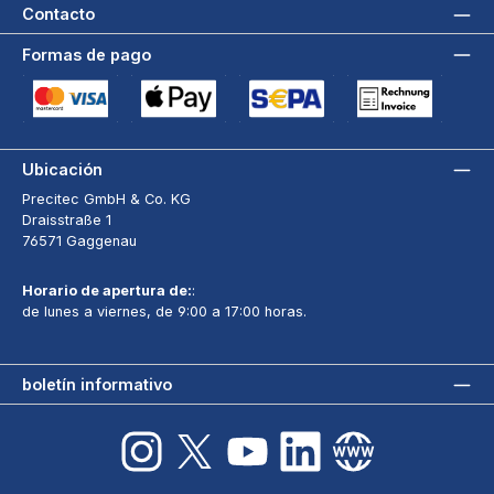
Contacto
Formas de pago
Tarjeta de crédito (via Stripe)
Apple Pay / Google Pay (via Stripe)
Adeudo directo SEPA (via Stripe)
Pago por factura a 3
Ubicación
Precitec GmbH & Co. KG
Draisstraße 1
76571 Gaggenau
Horario de apertura de:
:
de lunes a viernes, de 9:00 a 17:00 horas.
boletín informativo
Instagram
X / Twitter
YouTube
LinkedIn
sitio web