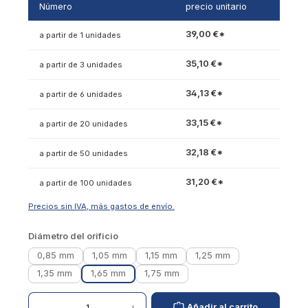
Número
precio unitario
39,00 €*
a partir de 1 unidades
35,10 €*
a partir de 3 unidades
34,13 €*
a partir de 6 unidades
33,15 €*
a partir de 20 unidades
32,18 €*
a partir de 50 unidades
31,20 €*
a partir de 100 unidades
Precios sin IVA, más gastos de envío.
Seleccionar
Diámetro del orificio
0,85 mm
1,05 mm
1,15 mm
1,25 mm
1,35 mm
1,65 mm
1,75 mm
Cantidad de productos: introduzca el valor deseado o utilice los botones para aumentar
Añadir al carrito