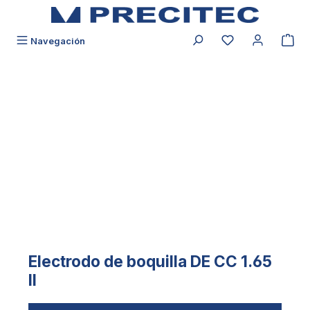
ido principal
Tiene 0 productos
Navegación
Saltar galería de imágenes
Electrodo de boquilla DE CC 1.65
II