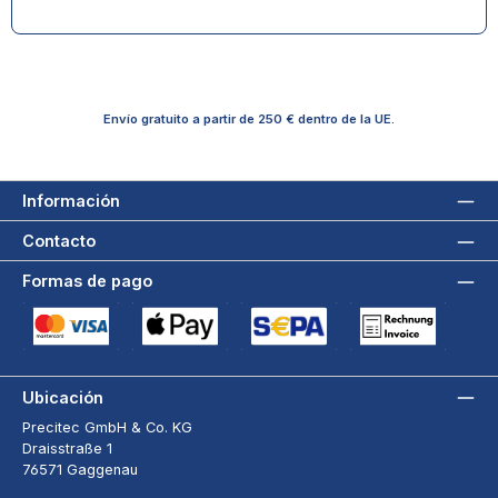
Envío gratuito a partir de 250 € dentro de la UE.
Información
Contacto
Formas de pago
Tarjeta de crédito (via Stripe)
Apple Pay / Google Pay (via Stripe)
Adeudo directo SEPA (via Stripe)
Pago por factura a 3
Ubicación
Precitec GmbH & Co. KG
Draisstraße 1
76571 Gaggenau