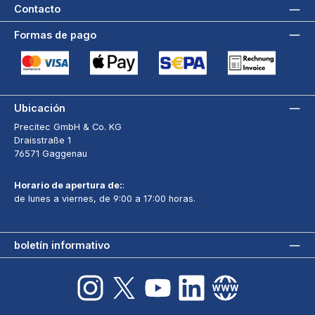
Contacto
Formas de pago
Tarjeta de crédito (via Stripe)
Apple Pay / Google Pay (via Stripe)
Adeudo directo SEPA (via Stripe)
Pago por factura a 3
Ubicación
Precitec GmbH & Co. KG
Draisstraße 1
76571 Gaggenau
Horario de apertura de:
:
de lunes a viernes, de 9:00 a 17:00 horas.
boletín informativo
Instagram
X / Twitter
YouTube
LinkedIn
sitio web