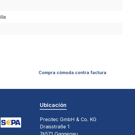
lla
Compra cómoda contra factura
Ubicación
Precitec GmbH & Co. KG
Draisstraße 1
pe)
oogle Pay (via Stripe)
deudo directo SEPA (via Stripe)
76571 Gaggenau