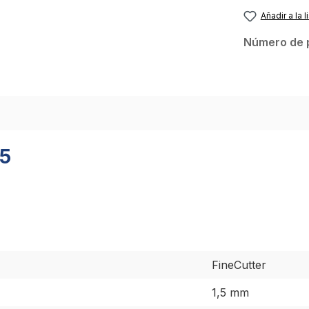
Añadir a la l
Número de 
.5
FineCutter
1,5 mm