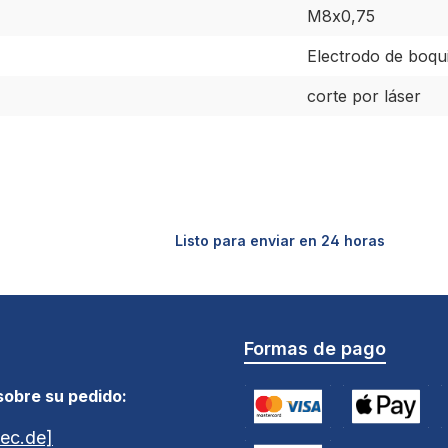
M8x0,75
Electrodo de boqui
corte por láser
Listo para enviar en 24 horas
Formas de pago
sobre su pedido:
ec.de]
Tarjeta de crédito (via Stri
Apple Pay / G
A