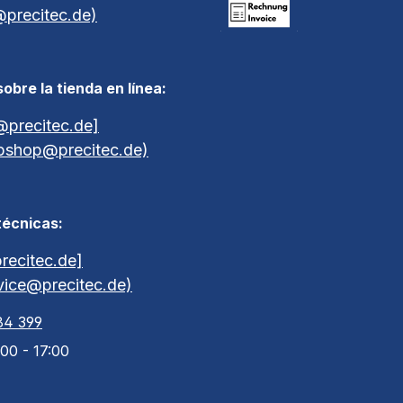
@precitec.de)
Pago por factura a 30 días
obre la tienda en línea:
precitec.de]
bshop@precitec.de)
técnicas:
recitec.de]
rvice@precitec.de)
84 399
:00 - 17:00