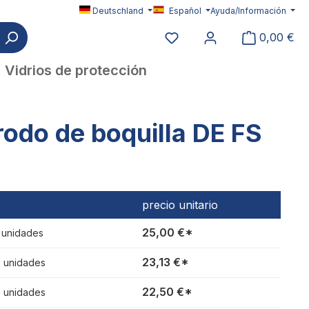
Deutschland
Español
Ayuda/Información
Tiene 0 productos en su l
0,00 €
Vidrios de protección
rodo de boquilla DE FS
precio unitario
25,00 €*
1 unidades
23,13 €*
3 unidades
22,50 €*
6 unidades