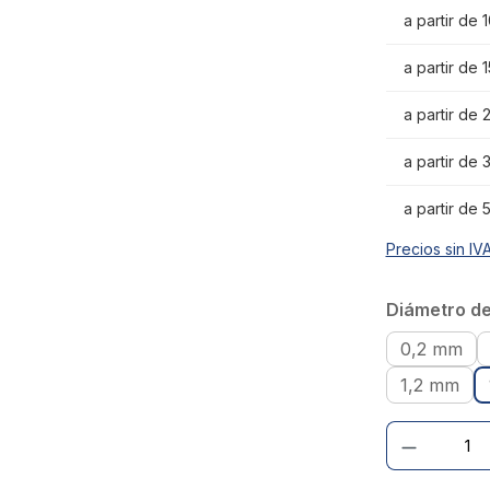
a partir de 
a partir de 
a partir de
a partir de
a partir de
Precios sin IV
Seleccionar
Diámetro del
0,2 mm
1,2 mm
Cantidad de prod