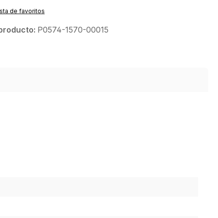
ista de favoritos
producto:
P0574-1570-00015