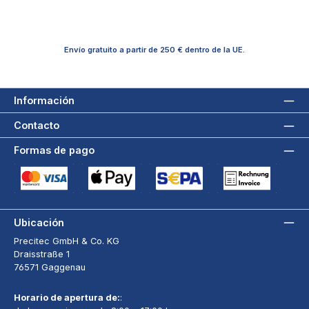
Envío gratuito a partir de 250 € dentro de la UE.
Información
Contacto
Formas de pago
Tarjeta de crédito (via Stripe)
Apple Pay / Google Pay (via Stripe)
Adeudo directo SEPA (via Stripe)
Pago por factura a 3
Ubicación
Precitec GmbH & Co. KG
Draisstraße 1
76571 Gaggenau
Horario de apertura de:
: