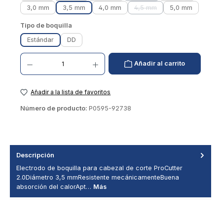
3,0 mm
3,5 mm
4,0 mm
4,5 mm
5,0 mm
(Esta opción no está dispo
Seleccionar
Tipo de boquilla
Estándar
DD
Cantidad de productos: introduzca el valor deseado o utilice los botones para aumentar
Añadir al carrito
Añadir a la lista de favoritos
Número de producto:
P0595-92738
Descripción
Electrodo de boquilla para cabezal de corte ProCutter
2.0Diámetro 3,5 mmResistente mecánicamenteBuena
absorción del calorApt…
Más