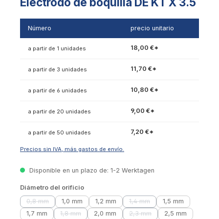
Electrodo de boquilla DE KT X 3.5
Número
precio unitario
18,00 €*
a partir de 1 unidades
11,70 €*
a partir de 3 unidades
10,80 €*
a partir de 6 unidades
9,00 €*
a partir de 20 unidades
7,20 €*
a partir de 50 unidades
Precios sin IVA, más gastos de envío.
Disponible en un plazo de: 1-2 Werktagen
Seleccionar
Diámetro del orificio
0,8 mm
1,0 mm
1,2 mm
1,4 mm
1,5 mm
(Esta opción no está disponible actualmente.)
(Esta opción no está disponi
1,7 mm
1,8 mm
2,0 mm
2,3 mm
2,5 mm
(Esta opción no está disponible actualmente.)
(Esta opción no está disponi