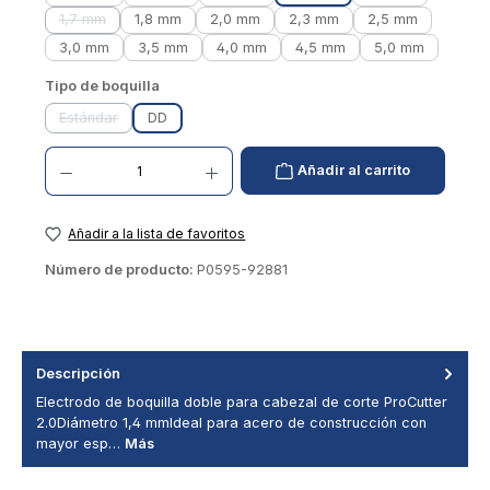
1,7 mm
1,8 mm
2,0 mm
2,3 mm
2,5 mm
(Esta opción no está disponible actualmente.)
3,0 mm
3,5 mm
4,0 mm
4,5 mm
5,0 mm
Seleccionar
Tipo de boquilla
Estándar
DD
(Esta opción no está disponible actualmente.)
Cantidad de productos: introduzca el valor deseado o utilice los botones para aumentar
Añadir al carrito
Añadir a la lista de favoritos
Número de producto:
P0595-92881
Descripción
Electrodo de boquilla doble para cabezal de corte ProCutter
2.0Diámetro 1,4 mmIdeal para acero de construcción con
mayor esp…
Más