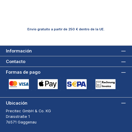
Envío gratuito a partir de 250 € dentro de la UE.
Información
Contacto
Formas de pago
Tarjeta de crédito (via Stripe)
Apple Pay / Google Pay (via Stripe)
Adeudo directo SEPA (via Stripe)
Pago por factura a 3
Ubicación
Precitec GmbH & Co. KG
Draisstraße 1
76571 Gaggenau