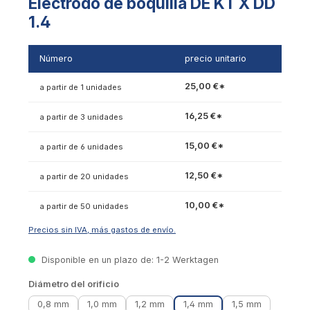
Electrodo de boquilla DE KT X DD
1.4
Número
precio unitario
25,00 €*
a partir de 1 unidades
16,25 €*
a partir de 3 unidades
15,00 €*
a partir de 6 unidades
12,50 €*
a partir de 20 unidades
10,00 €*
a partir de 50 unidades
Precios sin IVA, más gastos de envío.
Disponible en un plazo de: 1-2 Werktagen
Seleccionar
Diámetro del orificio
0,8 mm
1,0 mm
1,2 mm
1,4 mm
1,5 mm