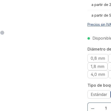
a partir de
a partir de
Precios sin IV
Disponible
Seleccionar
Diámetro del
0,8 mm
1,8 mm
4,0 mm
Seleccionar
Tipo de boqu
Estándar
Cantidad de prod