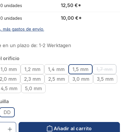
12,50 €*
 20 unidades
10,00 €*
 50 unidades
A, más gastos de envío.
 en un plazo de: 1-2 Werktagen
 orificio
1,0 mm
1,2 mm
1,4 mm
1,5 mm
1,7 mm
(Esta opción n
2,0 mm
2,3 mm
2,5 mm
3,0 mm
3,5 mm
4,5 mm
5,0 mm
illa
DD
uctos: introduzca el valor deseado o utilice los botones para aumentar o red
Añadir al carrito