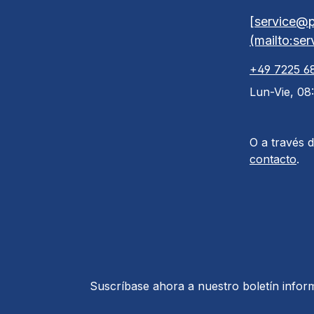
[service@p
(mailto:se
+49 7225 6
Lun-Vie, 08
O a través 
contacto
.
Suscríbase ahora a nuestro boletín inform