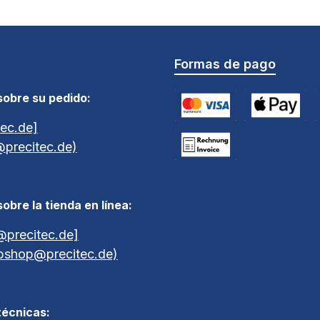
Formas de pago
sobre su pedido:
ec.de]
Tarjeta de crédito (via Stri
Apple Pay / G
A
@precitec.de)
Pago por factura a 30 días
obre la tienda en línea:
precitec.de]
bshop@precitec.de)
técnicas: