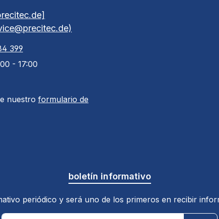
recitec.de]
rvice@precitec.de)
84 399
:00 - 17:00
de nuestro
formulario de
boletín informativo
ativo periódico y será uno de los primeros en recibir inf
Dirección