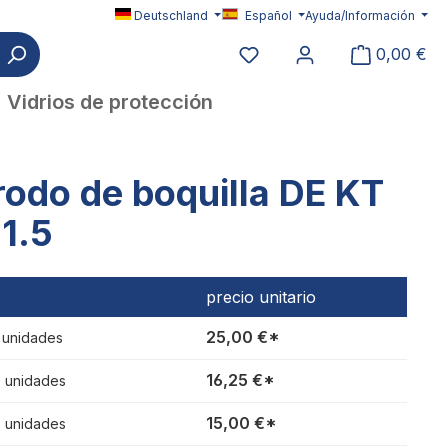
Deutschland
Español
Ayuda/Información
Tiene 0 productos en su l
0,00 €
Vidrios de protección
rodo de boquilla DE KT
1.5
precio unitario
25,00 €*
1 unidades
16,25 €*
3 unidades
15,00 €*
6 unidades