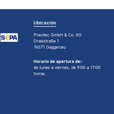
Ubicación
Precitec GmbH & Co. KG
Draisstraße 1
pe)
oogle Pay (via Stripe)
deudo directo SEPA (via Stripe)
76571 Gaggenau
Horario de apertura de:
:
de lunes a viernes, de 9:00 a 17:00
horas.