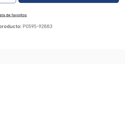
ista de favoritos
producto:
P0595-92883