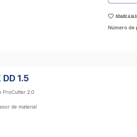
Añadir a la l
Número de 
 DD 1.5
e ProCutter 2.0
esor de material