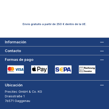
Envío gratuito a partir de 250 € dentro de la UE.
Información
Contacto
Formas de pago
Tarjeta de crédito (via Stripe)
Apple Pay / Google Pay (via Stripe)
Adeudo directo SEPA (via Stripe)
Pago por factura a 3
Ubicación
Precitec GmbH & Co. KG
Draisstraße 1
76571 Gaggenau