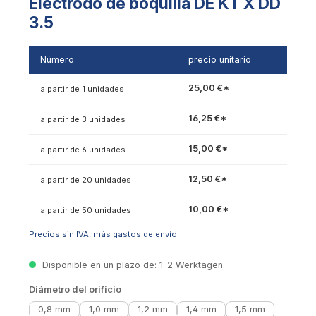
Electrodo de boquilla DE KT X DD
3.5
Número
precio unitario
25,00 €*
a partir de 1 unidades
16,25 €*
a partir de 3 unidades
15,00 €*
a partir de 6 unidades
12,50 €*
a partir de 20 unidades
10,00 €*
a partir de 50 unidades
Precios sin IVA, más gastos de envío.
Disponible en un plazo de: 1-2 Werktagen
Seleccionar
Diámetro del orificio
0,8 mm
1,0 mm
1,2 mm
1,4 mm
1,5 mm