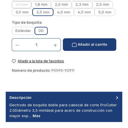
1,7 mm
1,8 mm
2,0 mm
2,3 mm
2,5 mm
(Esta opción no está disponible actualmente.)
3,0 mm
3,5 mm
4,0 mm
4,5 mm
5,0 mm
Seleccionar
Tipo de boquilla
Estándar
DD
Cantidad de productos: introduzca el valor deseado o utilice los botones para aumentar
Añadir al carrito
Añadir a la lista de favoritos
Número de producto:
P0595-92911
Descripción
Electrodo de boquilla doble para cabezal de corte ProCutter
2.0Diámetro 3,5 mmIdeal para acero de construcción con
mayor esp…
Más