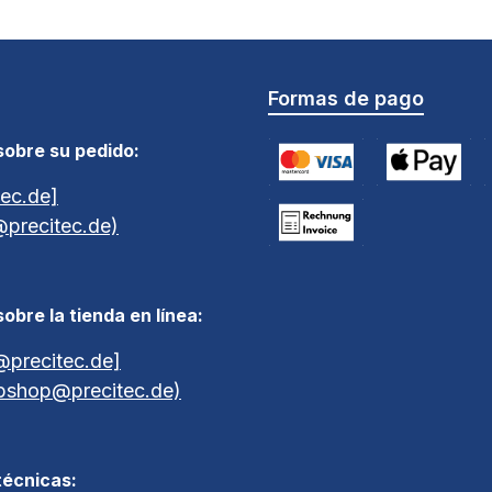
Formas de pago
sobre su pedido:
ec.de]
Tarjeta de crédito (via Stri
Apple Pay / G
A
@precitec.de)
Pago por factura a 30 días
obre la tienda en línea:
precitec.de]
bshop@precitec.de)
técnicas: