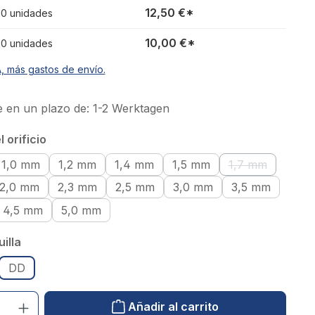
12,50 €*
 20 unidades
10,00 €*
 50 unidades
A, más gastos de envío.
 en un plazo de: 1-2 Werktagen
 orificio
1,0 mm
1,2 mm
1,4 mm
1,5 mm
1,7 mm
(Esta opción n
2,0 mm
2,3 mm
2,5 mm
3,0 mm
3,5 mm
4,5 mm
5,0 mm
illa
DD
uctos: introduzca el valor deseado o utilice los botones para aumentar o red
Añadir al carrito