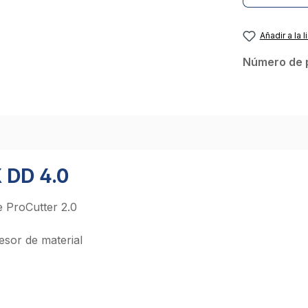
Añadir a la l
Número de 
X DD 4.0
e ProCutter 2.0
esor de material