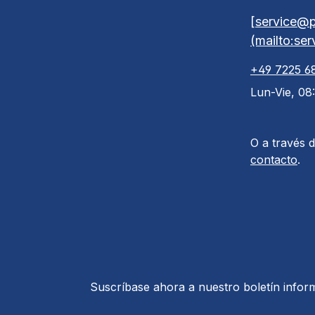
[service@p
(mailto:se
+49 7225 6
Lun-Vie, 08
O a través 
contacto
.
Suscríbase ahora a nuestro boletín inform