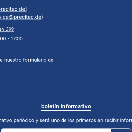
recitec.de]
rvice@precitec.de)
84 399
:00 - 17:00
de nuestro
formulario de
boletín informativo
ativo periódico y será uno de los primeros en recibir inf
Dirección