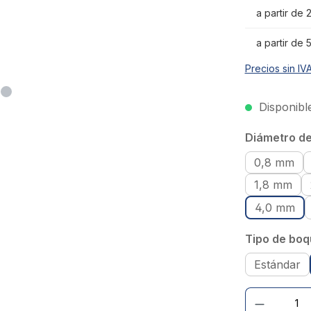
a partir de
a partir de
Precios sin IV
Disponible
Seleccionar
Diámetro del
0,8 mm
1,8 mm
4,0 mm
Seleccionar
Tipo de boqu
Estándar
Cantidad de prod