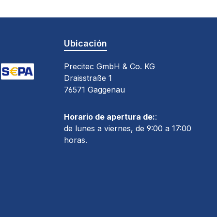
Ubicación
Precitec GmbH & Co. KG
Draisstraße 1
pe)
oogle Pay (via Stripe)
deudo directo SEPA (via Stripe)
76571 Gaggenau
Horario de apertura de:
:
de lunes a viernes, de 9:00 a 17:00
horas.