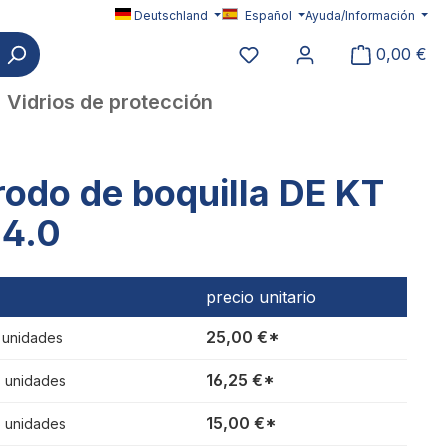
Deutschland
Español
Ayuda/Información
Tiene 0 productos en su l
0,00 €
Vidrios de protección
rodo de boquilla DE KT
 4.0
precio unitario
25,00 €*
1 unidades
16,25 €*
3 unidades
15,00 €*
6 unidades