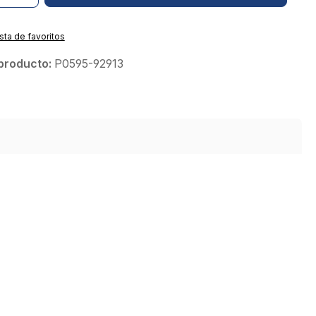
ista de favoritos
producto:
P0595-92913