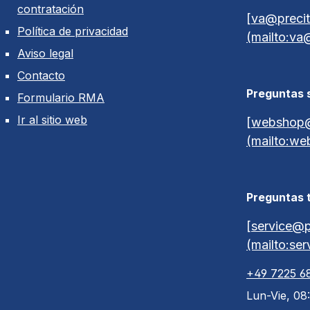
contratación
[va@precit
Política de privacidad
(mailto:va
Aviso legal
Contacto
Preguntas s
Formulario RMA
Ir al sitio web
[webshop@
(mailto:we
Preguntas 
[service@p
(mailto:se
+49 7225 6
Lun-Vie, 08