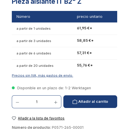
Pieza aislante IT B2" Z
Número
precio unitario
61,95 €*
a partir de 1 unidades
58,85 €*
a partir de 3 unidades
57,31 €*
a partir de 6 unidades
55,76 €*
a partir de 20 unidades
Precios sin IVA, más gastos de envío.
Disponible en un plazo de: 1-2 Werktagen
Cantidad de productos: introduzca el valor deseado o utilice los botones para aumentar
Añadir al carrito
Añadir a la lista de favoritos
Número de producto:
P0571-265-00001