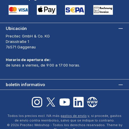
Tarjeta de crédito (via Stripe)
Apple Pay / Google Pay (via Stripe)
Adeudo directo SEPA (via Stripe)
Pago por factura a 3
Ubicación
Precitec GmbH & Co. KG
Draisstraße 1
76571 Gaggenau
Horario de apertura de:
:
de lunes a viernes, de 9:00 a 17:00 horas.
boletín informativo
Instagram
X / Twitter
YouTube
LinkedIn
sitio web
Todos los precios excl. IVA más
gastos de envío
y, si procede, gastos
de envío contra reembolso, salvo que se indique lo contrario.
© 2026 Precitec Webshop - Todos los derechos reservados. Theme by