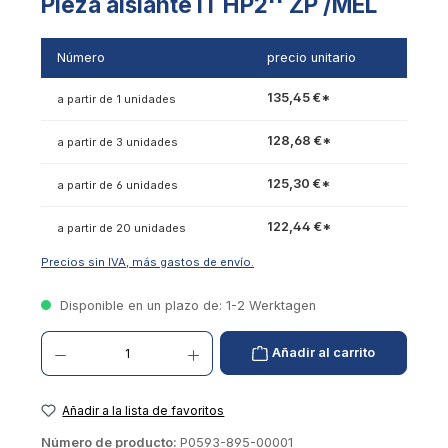
Pieza aislante IT HP2'' ZP /MEL
Número
precio unitario
135,45 €*
a partir de 1 unidades
128,68 €*
a partir de 3 unidades
125,30 €*
a partir de 6 unidades
122,44 €*
a partir de 20 unidades
Precios sin IVA, más gastos de envío.
Disponible en un plazo de: 1-2 Werktagen
Cantidad de productos: introduzca el valor deseado o utilice los botones para aumentar
Añadir al carrito
Añadir a la lista de favoritos
Número de producto:
P0593-895-00001